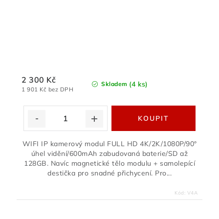
2 300 Kč
(4 ks)
Skladem
1 901 Kč bez DPH
WIFI IP kamerový modul FULL HD 4K/2K/1080P/90°
úhel vidění/600mAh zabudovaná baterie/SD až
128GB. Navíc magnetické tělo modulu + samolepící
destička pro snadné přichycení. Pro...
Kód:
V4A