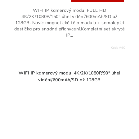
WIFI IP kamerový modul FULL HD
4K/2K/1080P/150° úhel vidění/600mAh/SD až
128GB. Navíc magnetické tělo modulu + samolepící
destička pro snadné přichycení.Kompletní set skryté
IP...
Kód:
V4C
WIFI IP kamerový modul 4K/2K/1080P/90° úhel
vidění/600mAh/SD až 128GB