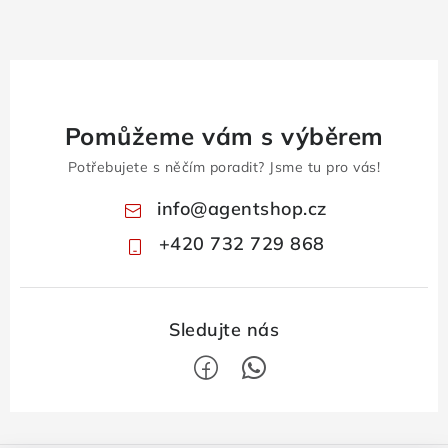
Pomůžeme vám s výběrem
Potřebujete s něčím poradit? Jsme tu pro vás!
info
@
agentshop.cz
+420 732 729 868
Z