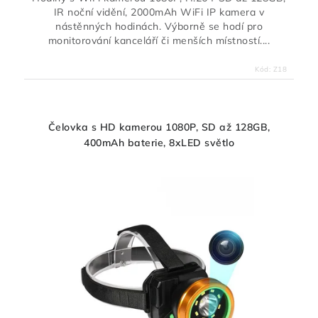
IR noční vidění, 2000mAh WiFi IP kamera v
nástěnných hodinách. Výborně se hodí pro
monitorování kanceláří či menších místností....
Kód:
Z18
Čelovka s HD kamerou 1080P, SD až 128GB,
400mAh baterie, 8xLED světlo