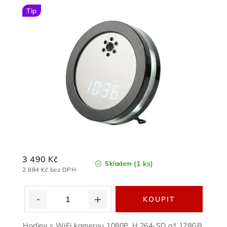
Tip
3 490 Kč
(1 ks)
Skladem
2 884 Kč bez DPH
Hodiny s WiFi kamerou 1080P, H.264-SD až 128GB,