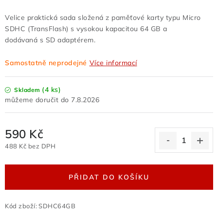
Odstoupení od kupní smlouvy
Velice praktická sada složená z paměťové karty typu Micro
Obchodní podmínky velkoobchod
SDHC (TransFlash) s vysokou kapacitou 64 GB a
Nevyzvednuté zboží zaslané na dobírku
dodávaná s SD adaptérem.
Reklamační protokol
Velkoobchod
Samostatně neprodejné
Více informací
Hodnocení obchodu
(4 ks)
Skladem
7.8.2026
590 Kč
488 Kč bez DPH
Měrná cena:
PŘIDAT DO KOŠÍKU
Kód zboží:
SDHC64GB