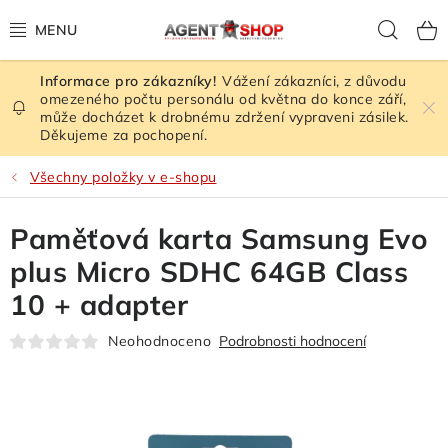
Přejít
Hled
na
obsah
Vážení zákazníci, z důvodu
HODNOCENÍ OBCHODU
omezeného počtu personálu od května do konce září,
může docházet k drobnému zdržení vypraveni zásilek.
Děkujeme za pochopení.
VEŠKERÉ ZBOŽÍ
Všechny položky v e-shopu
ŠPIONÁŽNÍ TECHNIKA
Paměťová karta Samsung Evo
RUŠIČKY SIGNÁLU
plus Micro SDHC 64GB Class
KAMERY - BEZPEČNOST
10 + adapter
Neohodnoceno
Podrobnosti hodnocení
GPS LOKÁTORY
ZESILOVAČE SIGNÁLU