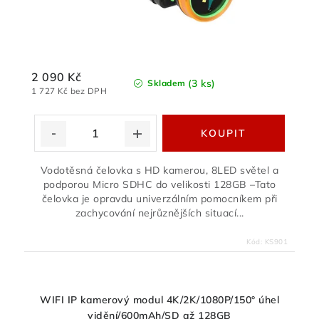
2 090 Kč
(3 ks)
Skladem
1 727 Kč bez DPH
Vodotěsná čelovka s HD kamerou, 8LED světel a
podporou Micro SDHC do velikosti 128GB –Tato
čelovka je opravdu univerzálním pomocníkem při
zachycování nejrůznějších situací...
Kód:
KS901
WIFI IP kamerový modul 4K/2K/1080P/150° úhel
vidění/600mAh/SD až 128GB