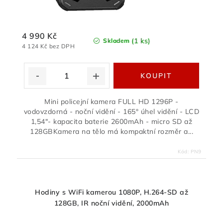
4 990 Kč
(1 ks)
Skladem
4 124 Kč bez DPH
Mini policejní kamera FULL HD 1296P -
vodovzdorná - noční vidění - 165° úhel vidění - LCD
1,54"- kapacita baterie 2600mAh - micro SD až
128GBKamera na tělo má kompaktní rozměr a...
Kód:
PN9
Hodiny s WiFi kamerou 1080P, H.264-SD až
128GB, IR noční vidění, 2000mAh