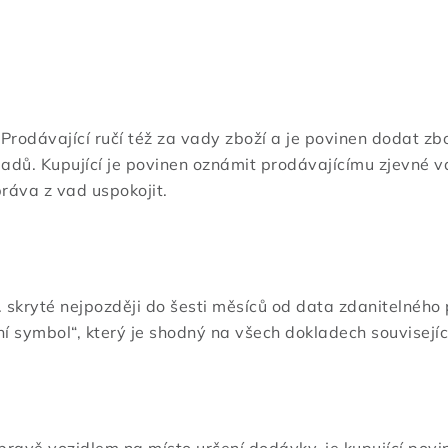
Prodávající ručí též za vady zboží a je povinen dodat zbo
adů. Kupující je povinen oznámit prodávajícímu zjevné v
práva z vad uspokojit.
 skryté nejpozději do šesti měsíců od data zdanitelného 
lní symbol“, který je shodný na všech dokladech souvisejí
pravě vozidlem na místo určení dodávky, je kupující pov