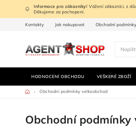
Přejít
Vážení zákazníci, z d
na
Děkujeme za pochopení.
obsah
Kontakty
Jak nakupovat
Obchodní podmínk
HODNOCENÍ OBCHODU
VEŠKERÉ ZBOŽÍ
Domů
Obchodní podmínky velkoobchod
Obchodní podmínky 