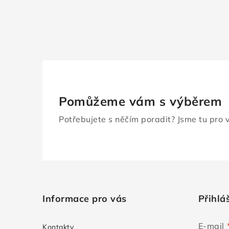
Pomůžeme vám s výběrem
Potřebujete s něčím poradit? Jsme tu pro 
Z
á
Informace pro vás
Přihlá
p
a
E-mail
Kontakty