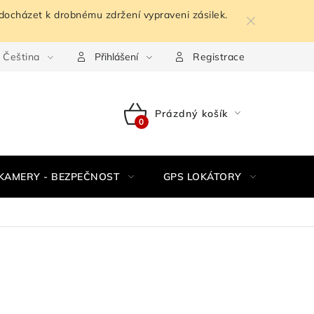
docházet k drobnému zdržení vypraveni zásilek.
Čeština
Podmínky ochrany osobních údajů
Odstoupení od kupní sm
Přihlášení
Registrace
Prázdný košík
NÁKUPNÍ
KOŠÍK
KAMERY - BEZPEČNOST
GPS LOKÁTORY
ZESI