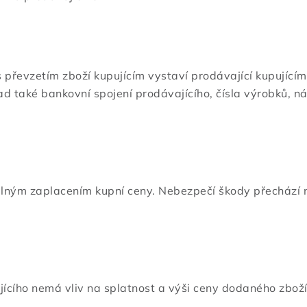
s převzetím zboží kupujícím vystaví prodávající kupující
d také bankovní spojení prodávajícího, čísla výrobků, ná
plným zaplacením kupní ceny. Nebezpečí škody přechází 
ícího nemá vliv na splatnost a výši ceny dodaného zboží