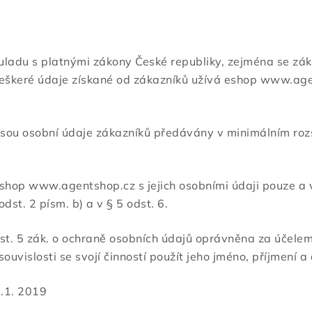
ouladu s platnými zákony České republiky, zejména se z
Veškeré údaje získané od zákazníků užívá eshop www.age
 jsou osobní údaje zákazníků předávány v minimálním roz
hop www.agentshop.cz s jejich osobními údaji pouze a v
dst. 2 písm. b) a v § 5 odst. 6.
odst. 5 zák. o ochraně osobních údajů oprávněna za účele
uvislosti se svojí činností použít jeho jméno, příjmení a a
1.1. 2019