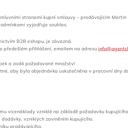
mluvními stranami kupní smlouvy – prodávajícím Martin 
podmínkami vyjadřuje souhlas.
dnictvím B2B eshopu, je závazná.
o předešlém přihlášení, emailem na adresu
info@agents
robek a zadá požadované množství
nutné, aby byla objednávka uskutečněna v pracovní dny d
ímu vícenáklady vzniklé na základě požadavku kupujícího
dodávky, vzniklých zaviněním kupujícího.
íku prodávajícího.