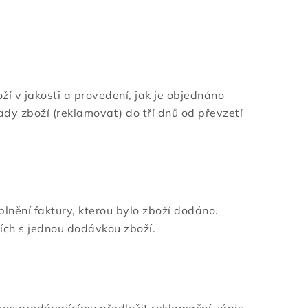
ží v jakosti a provedení, jak je objednáno
ady zboží (reklamovat) do tří dnů od převzetí
plnění faktury, kterou bylo zboží dodáno.
cích s jednou dodávkou zboží.
inen prodávajícímu předložit reklamační zápis