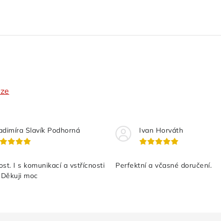
nze
adimíra Slavík Podhorná
Ivan Horváth
st. I s komunikací a vstřícnosti
Perfektní a včasné doručení.
 Děkuji moc