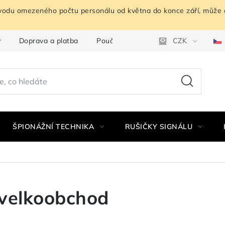
ůvodu omezeného počtu personálu od května do konce září, může 
y
Doprava a platba
Poučení o odstoupení od smlouvy
CZK
ŠPIONÁŽNÍ TECHNIKA
RUŠIČKY SIGNÁLU
velkoobchod