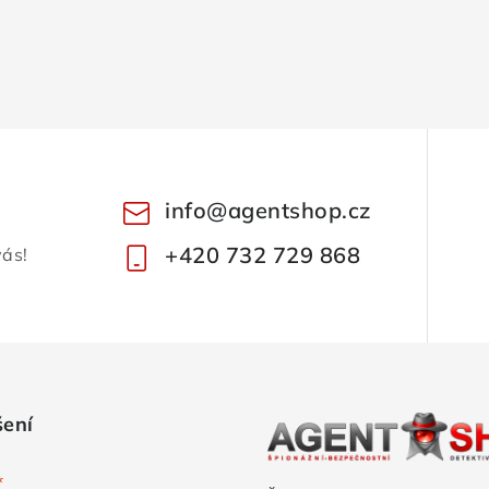
info
@
agentshop.cz
+420 732 729 868
vás!
šení