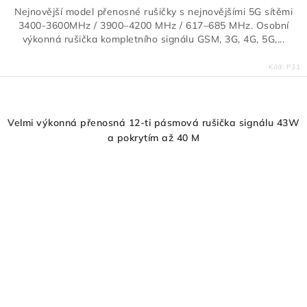
Nejnovější model přenosné rušičky s nejnovějšími 5G sítěmi
3400-3600MHz / 3900–4200 MHz / 617–685 MHz. Osobní
výkonná rušička kompletního signálu GSM, 3G, 4G, 5G,...
Kód:
P31
Velmi výkonná přenosná 12-ti pásmová rušička signálu 43W
a pokrytím až 40 M