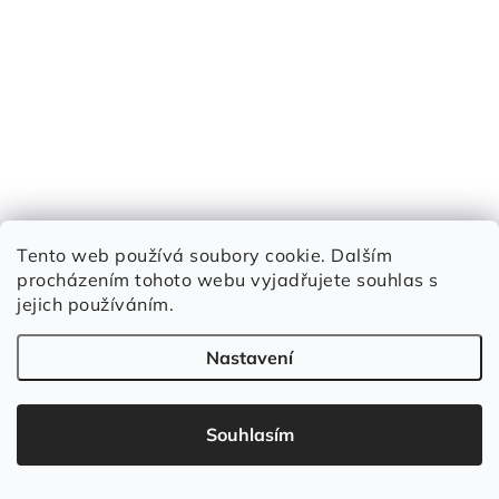
8 990 Kč
(1 ks)
Skladem
Tento web používá soubory cookie. Dalším
7 430 Kč bez DPH
procházením tohoto webu vyjadřujete souhlas s
jejich používáním.
Nastavení
Přenosný generátor šumu - slouží k zabezpečení konverzace
proti odposlechu, či skrytému nahrávání s efektivním fosahem
2-6M. Díky dálkovému ovladači můžete skrytě ovládat...
Souhlasím
Kód:
F16