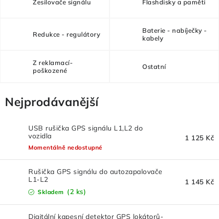
FLASHDISKY A PAMĚTI
Zesilovače signálu
Flashdisky a paměti
REDUKCE - REGULÁTORY
Baterie - nabíječky -
Redukce - regulátory
kabely
BATERIE - NABÍJEČKY - KABELY
Z reklamací-
Ostatní
poškozené
Z REKLAMACÍ- POŠKOZENÉ
Nejprodávanější
OSTATNÍ
VELKOOBCHOD
USB rušička GPS signálu L1,L2 do
vozidla
1 125 Kč
Momentálně nedostupné
VŠECHNY POLOŽKY V E-SHOPU
Rušička GPS signálu do autozapalovače
L1-L2
Kontakty
Jak nakupovat
Obchodní podmínky
1 145 Kč
(2 ks)
Skladem
Doprava a platba
Poučení o odstoupení od smlouvy
Podmínky ochrany osobních údajů
Digitální kapesní detektor GPS lokátorů-