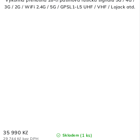
Výkonná přenosná 28-ti pásmová rušička signálu 5G / 4G /
3G / 2G / WiFi 2.4G / 5G / GPSL1-L5 UHF / VHF / Lojack atd.
35 990 Kč
(1 ks)
Skladem
29 744 Kč bez DPH