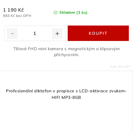
1 190 Kč
(3 ks)
Skladem
983 Kč bez DPH
Tělová FHD mini kamera s magnetickým a klipsovým
přichycením.
Kód:
IDV 007
Profesionální diktafon v propisce s LCD-aktivace zvukem-
HIFI MP3-8GB