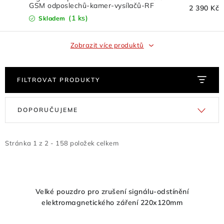
GSM odposlechů-kamer-vysílačů-RF
Odstoupení od kupní smlouvy
2 390 Kč
signálů
(1 ks)
Skladem
Obchodní podmínky velkoobchod
Nevyzvednuté zboží zaslané na dobírku
Zobrazit více produktů
Reklamační protokol
Velkoobchod
Hodnocení obchodu
FILTROVAT PRODUKTY
V
Ř
DOPORUČUJEME
ý
a
p
z
i
e
Stránka
1
z
2
-
158
položek celkem
s
n
p
í
r
p
Velké pouzdro pro zrušení signálu-odstínění
o
r
elektromagnetického záření 220x120mm
d
o