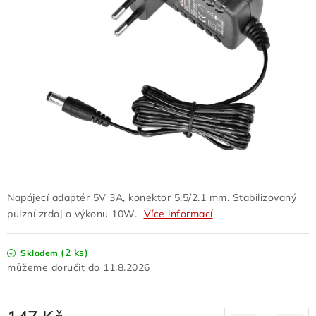
FLASHDISKY A PAMĚTI
REDUKCE - REGULÁTORY
BATERIE - NABÍJEČKY - KABELY
Z REKLAMACÍ- POŠKOZENÉ
OSTATNÍ
VELKOOBCHOD
Napájecí adaptér 5V 3A, konektor 5.5/2.1 mm. Stabilizovaný
pulzní zrdoj o výkonu 10W.
Více informací
VŠECHNY POLOŽKY V E-SHOPU
(2 ks)
Skladem
Kontakty
Jak nakupovat
Obchodní podmínky
11.8.2026
Doprava a platba
Poučení o odstoupení od smlouvy
Podmínky ochrany osobních údajů