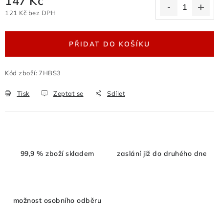
147 Kč
Odstoupení od kupní smlouvy
121 Kč bez DPH
Měrná cena:
Obchodní podmínky velkoobchod
Nevyzvednuté zboží zaslané na dobírku
PŘIDAT DO KOŠÍKU
Reklamační protokol
Velkoobchod
Hodnocení obchodu
Kód zboží:
7HBS3
Tisk
Zeptat se
Sdílet
99,9 % zboží skladem
zaslání již do druhého dne
možnost osobního odběru