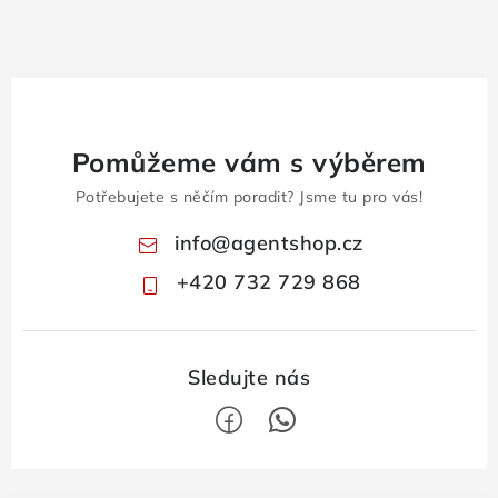
Pomůžeme vám s výběrem
Potřebujete s něčím poradit? Jsme tu pro vás!
info
@
agentshop.cz
+420 732 729 868
Z