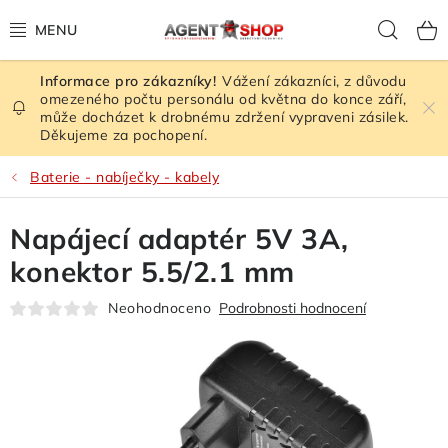
Přejít
Hled
na
obsah
Vážení zákazníci, z důvodu
HODNOCENÍ OBCHODU
omezeného počtu personálu od května do konce září,
může docházet k drobnému zdržení vypraveni zásilek.
Děkujeme za pochopení.
VEŠKERÉ ZBOŽÍ
Baterie - nabíječky - kabely
ŠPIONÁŽNÍ TECHNIKA
Napájecí adaptér 5V 3A,
RUŠIČKY SIGNÁLU
konektor 5.5/2.1 mm
KAMERY - BEZPEČNOST
Neohodnoceno
Podrobnosti hodnocení
GPS LOKÁTORY
ZESILOVAČE SIGNÁLU