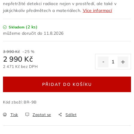
nepřetržité detekci radiace nejen v prostředí, ale také v
Odstoupení od kupní smlouvy
jakýchkoliv předmětech a materiálech.
Více informací
Obchodní podmínky velkoobchod
Nevyzvednuté zboží zaslané na dobírku
(2 ks)
Skladem
Reklamační protokol
Velkoobchod
11.8.2026
Hodnocení obchodu
3 990 Kč
–25 %
2 990 Kč
2 471 Kč bez DPH
Měrná cena:
PŘIDAT DO KOŠÍKU
Kód zboží:
BR-9B
Tisk
Zeptat se
Sdílet