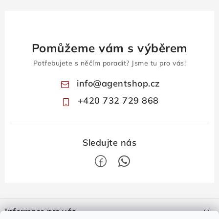
Pomůžeme vám s výběrem
Potřebujete s něčím poradit? Jsme tu pro vás!
info
@
agentshop.cz
+420 732 729 868
Z
á
Informace pro vás
p