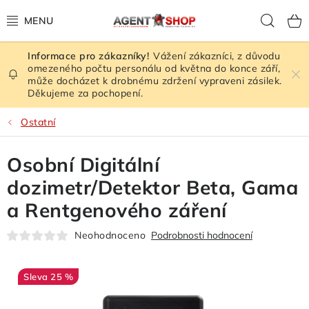
Přejít
Hled
na
obsah
Vážení zákazníci, z důvodu
HODNOCENÍ OBCHODU
omezeného počtu personálu od května do konce září,
může docházet k drobnému zdržení vypraveni zásilek.
Děkujeme za pochopení.
VEŠKERÉ ZBOŽÍ
Ostatní
ŠPIONÁŽNÍ TECHNIKA
Osobní Digitální
RUŠIČKY SIGNÁLU
dozimetr/Detektor Beta, Gama
KAMERY - BEZPEČNOST
a Rentgenového záření
Neohodnoceno
Podrobnosti hodnocení
GPS LOKÁTORY
ZESILOVAČE SIGNÁLU
25 %