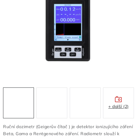
FLASHDISKY A PAMĚTI
REDUKCE - REGULÁTORY
BATERIE - NABÍJEČKY - KABELY
Z REKLAMACÍ- POŠKOZENÉ
OSTATNÍ
VELKOOBCHOD
VŠECHNY POLOŽKY V E-SHOPU
+ další (2)
Kontakty
Jak nakupovat
Obchodní podmínky
Doprava a platba
Poučení o odstoupení od smlouvy
Ruční dozimetr (Geigerův čítač ) je detektor ionizujícího záření
Podmínky ochrany osobních údajů
Beta, Gama a Rentgenového záření. Radiometr slouží k