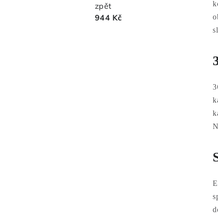
k
zpět
o
944 Kč
s
3
k
k
N
E
s
d