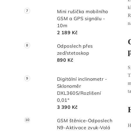
k
Mini rušička mobilního
R
GSM a GPS signálu -
n
10m
2 189 Kč
Odposlech přes
zeď/stetoskop
890 Kč
S
T
Digitální inclinometr -
m
Sklonoměr
t
DXL360S/Rozlišení
0,01°
3 390 Kč
GSM štěnice-Odposlech
H
N9-Aktivace zvuk-Volá