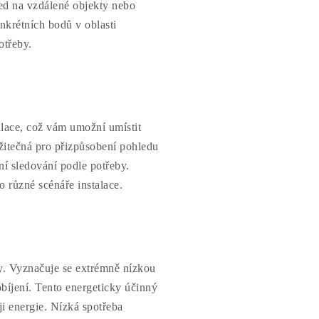
led na vzdálené objekty nebo
nkrétních bodů v oblasti
otřeby.
alace, což vám umožní umístit
žitečná pro přizpůsobení pohledu
í sledování podle potřeby.
o různé scénáře instalace.
y. Vyznačuje se extrémně nízkou
bíjení. Tento energeticky účinný
i energie. Nízká spotřeba