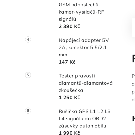
GSM odposlechů-
kamer-vysílačů-RF
signálů
2 390 Kč
Napájecí adaptér 5V
2A, konektor 5.5/2.1
mm
147 Kč
Tester pravosti
P
diamantů-diamantová
a
zkoušečka
p
1 250 Kč
d
Rušička GPS L1 L2 L3
L4 signálu do OBD2
zásuvky automobilu
1 990 Kč
Z