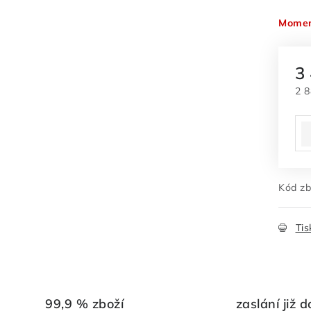
Momen
3
2 
Mě
Kód zb
Tis
99,9 % zboží
zaslání již d