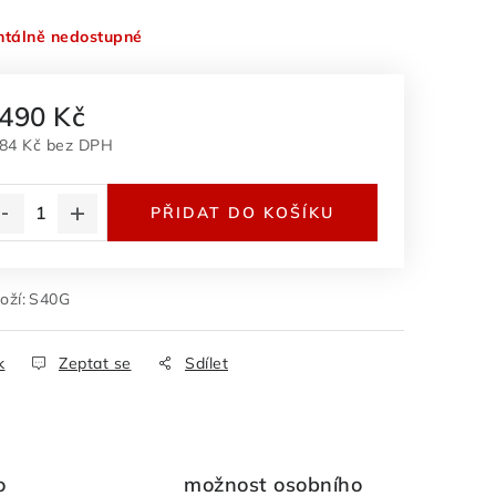
tálně nedostupné
 490 Kč
884 Kč bez DPH
rná cena:
PŘIDAT DO KOŠÍKU
oží:
S40G
k
Zeptat se
Sdílet
o
možnost osobního