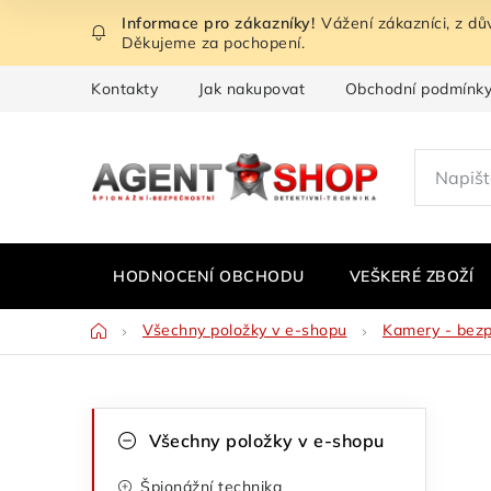
Přejít
Vážení zákazníci, z d
na
Děkujeme za pochopení.
obsah
Kontakty
Jak nakupovat
Obchodní podmínk
HODNOCENÍ OBCHODU
VEŠKERÉ ZBOŽÍ
Domů
Všechny položky v e-shopu
Kamery - bez
P
K
Přeskočit
Všechny položky v e-shopu
kategorie
a
o
Špionážní technika