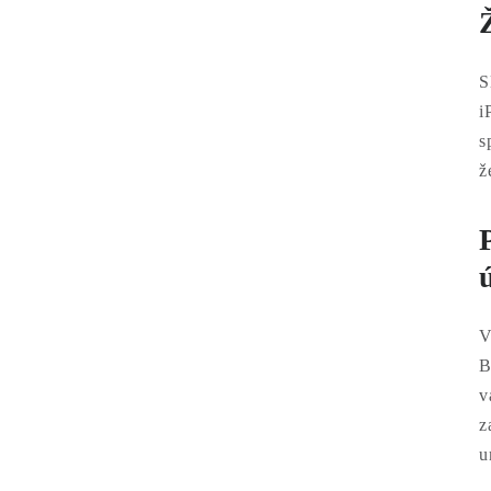
S
i
s
ž
V
B
v
z
u