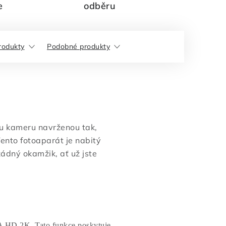
e
odběru
produkty
Podobné produkty
u kameru navrženou tak,
ento fotoaparát je nabitý
žádný okamžik, ať už jste
RA HD 2K. Tato funkce poskytuje