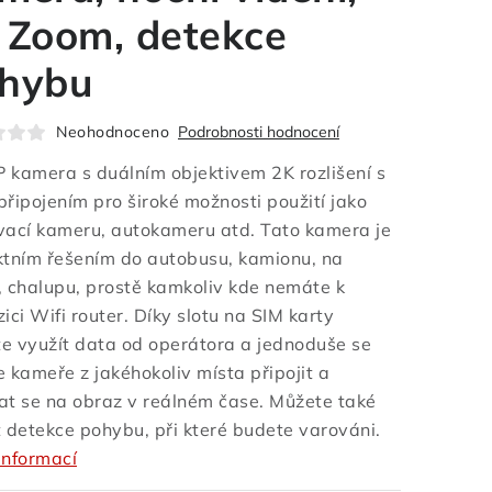
 Zoom, detekce
hybu
Neohodnoceno
Podrobnosti hodnocení
IP kamera s duálním objektivem 2K rozlišení s
připojením pro široké možnosti použití jako
vací kameru, autokameru atd. Tato kamera je
ktním řešením do autobusu, kamionu, na
, chalupu, prostě kamkoliv kde nemáte k
ici Wifi router. Díky slotu na SIM karty
e využít data od operátora a jednoduše se
e kameře z jakéhokoliv místa připojit a
at se na obraz v reálném čase. Můžete také
t detekce pohybu, při které budete varováni.
informací