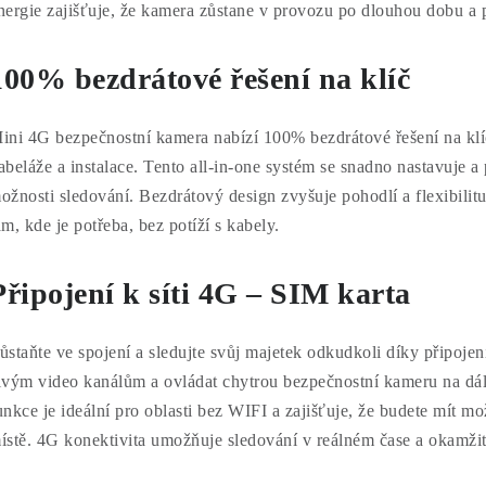
nergie zajišťuje, že kamera zůstane v provozu po dlouhou dobu a 
100% bezdrátové řešení na klíč
ini 4G bezpečnostní kamera nabízí 100% bezdrátové řešení na klíč
abeláže a instalace. Tento all-in-one systém se snadno nastavuje 
ožnosti sledování. Bezdrátový design zvyšuje pohodlí a flexibilitu
am, kde je potřeba, bez potíží s kabely.
Připojení k síti 4G – SIM karta
ůstaňte ve spojení a sledujte svůj majetek odkudkoli díky připojen
ivým video kanálům a ovládat chytrou bezpečnostní kameru na dá
unkce je ideální pro oblasti bez WIFI a zajišťuje, že budete mít m
ístě. 4G konektivita umožňuje sledování v reálném čase a okamžit