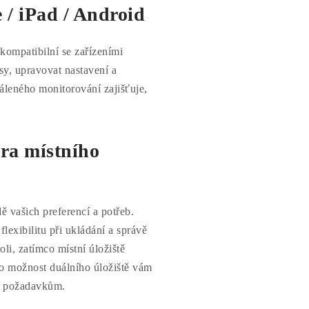
 / iPad / Android
kompatibilní se zařízeními
sy, upravovat nastavení a
áleného monitorování zajišťuje,
ra místního
 vašich preferencí a potřeb.
exibilitu při ukládání a správě
li, zatímco místní úložiště
ato možnost duálního úložiště vám
im požadavkům.