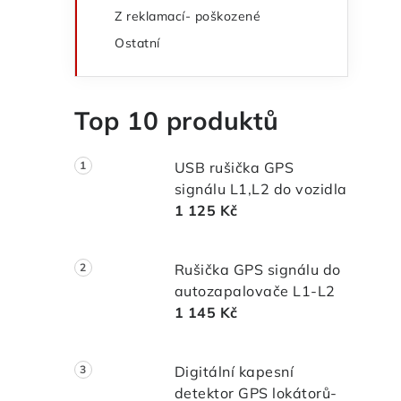
e
Z reklamací- poškozené
l
Ostatní
Top 10 produktů
USB rušička GPS
signálu L1,L2 do vozidla
1 125 Kč
Rušička GPS signálu do
autozapalovače L1-L2
1 145 Kč
Digitální kapesní
detektor GPS lokátorů-