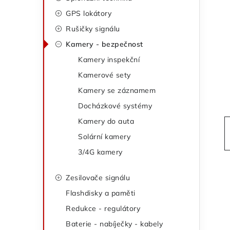
t
s
GPS lokátory
e
Rušičky signálu
t
g
Kamery - bezpečnost
o
r
Kamery inspekční
r
a
Kamerové sety
i
Kamery se záznamem
n
e
Docházkové systémy
n
Kamery do auta
Solární kamery
í
3/4G kamery
p
Zesilovače signálu
a
Flashdisky a paměti
n
Redukce - regulátory
Baterie - nabíječky - kabely