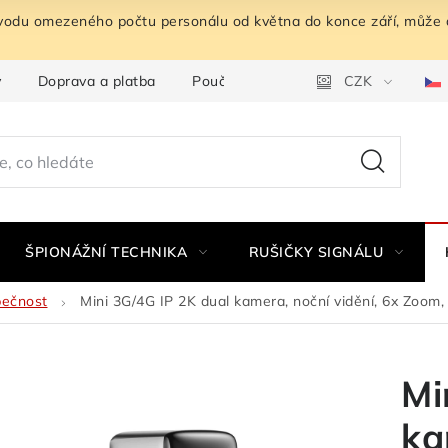
ůvodu omezeného počtu personálu od května do konce září, může 
y
Doprava a platba
Poučení o odstoupení od smlouvy
CZK
ŠPIONÁŽNÍ TECHNIKA
RUŠIČKY SIGNÁLU
pečnost
Mini 3G/4G IP 2K dual kamera, noční vidění, 6x Zoom
Mi
ka