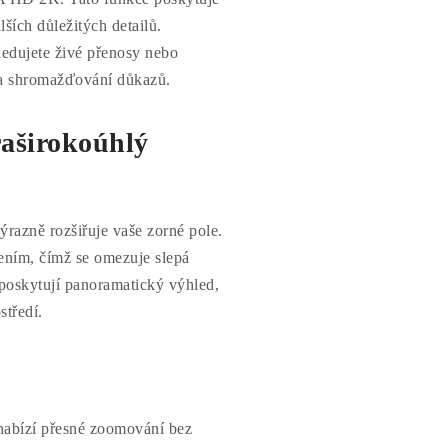
lších důležitých detailů.
sledujete živé přenosy nebo
d a shromažďování důkazů.
raširokoúhlý
ýrazně rozšiřuje vaše zorné pole.
ením, čímž se omezuje slepá
 poskytují panoramatický výhled,
středí.
nabízí přesné zoomování bez