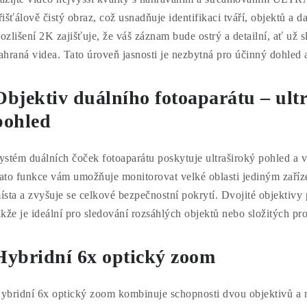
řišťálově čistý obraz, což usnadňuje identifikaci tváří, objektů a da
ozlišení 2K zajišťuje, že váš záznam bude ostrý a detailní, ať už 
ahraná videa. Tato úroveň jasnosti je nezbytná pro účinný dohle
Objektiv duálního fotoaparátu – ult
pohled
ystém duálních čoček fotoaparátu poskytuje ultraširoký pohled a v
ato funkce vám umožňuje monitorovat velké oblasti jediným zaříz
ísta a zvyšuje se celkové bezpečnostní pokrytí. Dvojité objektivy
akže je ideální pro sledování rozsáhlých objektů nebo složitých pro
Hybridní 6x optický zoom
ybridní 6x optický zoom kombinuje schopnosti dvou objektivů a 