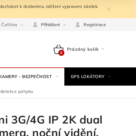
docházet k drobnému zdržení vypraveni zásilek.
Čeština
Podmínky ochrany osobních údajů
Odstoupení od kupní sm
Přihlášení
Registrace
Prázdný košík
NÁKUPNÍ
KOŠÍK
KAMERY - BEZPEČNOST
GPS LOKÁTORY
ZESI
, detekce pohybu
ni 3G/4G IP 2K dual
mera, noční vidění,