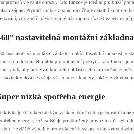
ompromisů v kvalitě obrazu. Tato funkce je ideální pro bližší poh
blasti zájmu. Plynulá funkce zoomu umožňuje detailní kontrolu ko
ledování, což z ní činí všestranný nástroj pro různé bezpečnostní p
360° nastavitelná montážní základna
60° nastavitelná montážní základna nabízí flexibilní možnosti inst
ameru do dokonalého úhlu pro optimální pokrytí. Tato funkce je u
amery tak, aby pokrýval konkrétní oblasti nebo pro změnu zaměřen
astavitelný držák zvyšuje všestrannost kamery, takže je vhodná pr
Super nízká spotřeba energie
fektivita je charakteristickým znakem domácí bezpečnostní kamer
potřebou energie, což zajišťuje prodloužený provoz bez častého do
esign je zvláště výhodný pro vzdálené instalace s omezenými zdroj