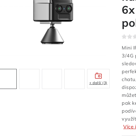
6x
po
Mini 
3/4G 
sledo
perfe
chatu
+ další (3)
dispoz
můžet
pak k
podív
využí
Více 