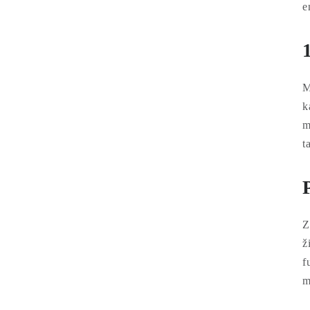
e
M
k
m
t
Z
ž
f
m