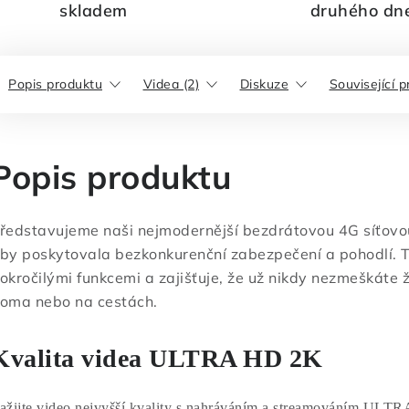
skladem
druhého dn
Popis produktu
Videa (2)
Diskuze
Související 
Popis produktu
ředstavujeme naši nejmodernější bezdrátovou 4G síťovo
by poskytovala bezkonkurenční zabezpečení a pohodlí. T
okročilými funkcemi a zajišťuje, že už nikdy nezmeškáte 
oma nebo na cestách.
Kvalita videa ULTRA HD 2K
ažijte video nejvyšší kvality s nahráváním a streamováním ULT