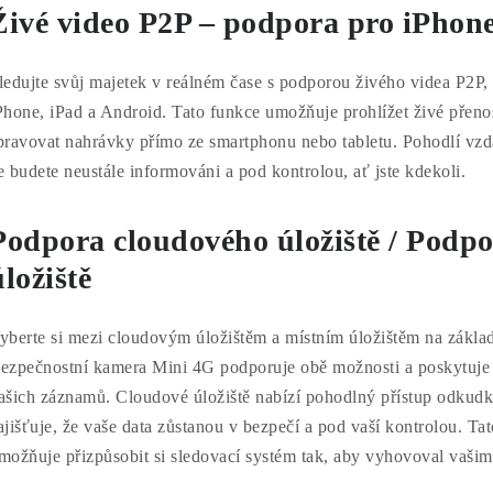
Živé video P2P – podpora pro iPhone
ledujte svůj majetek v reálném čase s podporou živého videa P2P, 
Phone, iPad a Android. Tato funkce umožňuje prohlížet živé přeno
pravovat nahrávky přímo ze smartphonu nebo tabletu. Pohodlí vzd
e budete neustále informováni a pod kontrolou, ať jste kdekoli.
Podpora cloudového úložiště / Podpo
úložiště
yberte si mezi cloudovým úložištěm a místním úložištěm na základě
ezpečnostní kamera Mini 4G podporuje obě možnosti a poskytuje fl
ašich záznamů. Cloudové úložiště nabízí pohodlný přístup odkudko
ajišťuje, že vaše data zůstanou v bezpečí a pod vaší kontrolou. T
možňuje přizpůsobit si sledovací systém tak, aby vyhovoval vaš