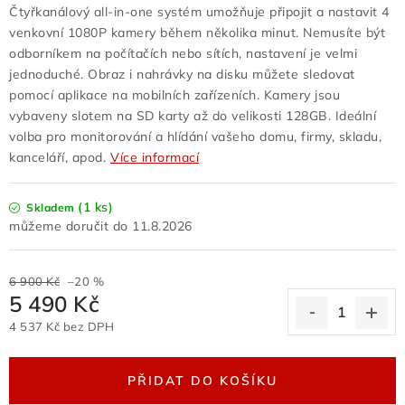
Čtyřkanálový all-in-one systém umožňuje připojit a nastavit 4
Odstoupení od kupní smlouvy
venkovní 1080P kamery během několika minut. Nemusíte být
Obchodní podmínky velkoobchod
odborníkem na počítačích nebo sítích, nastavení je velmi
Nevyzvednuté zboží zaslané na dobírku
jednoduché. Obraz i nahrávky na disku můžete sledovat
pomocí aplikace na mobilních zařízeních. Kamery jsou
Reklamační protokol
Velkoobchod
vybaveny slotem na SD karty až do velikosti 128GB.
Ideální
Hodnocení obchodu
volba pro monitorování a hlídání vašeho domu, firmy, skladu,
kanceláří, apod.
Více informací
(1 ks)
Skladem
11.8.2026
6 900 Kč
–20 %
5 490 Kč
4 537 Kč bez DPH
Měrná cena:
PŘIDAT DO KOŠÍKU