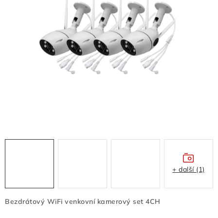
FLASHDISKY A PAMĚTI
REDUKCE - REGULÁTORY
BATERIE - NABÍJEČKY - KABELY
Z REKLAMACÍ- POŠKOZENÉ
OSTATNÍ
VELKOOBCHOD
VŠECHNY POLOŽKY V E-SHOPU
+ další (1)
Kontakty
Jak nakupovat
Obchodní podmínky
Doprava a platba
Poučení o odstoupení od smlouvy
Bezdrátový WiFi venkovní kamerový set 4CH
Podmínky ochrany osobních údajů