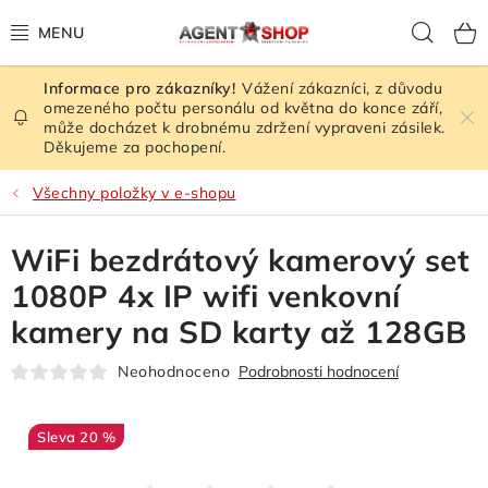
Přejít
Hled
na
obsah
Vážení zákazníci, z důvodu
HODNOCENÍ OBCHODU
omezeného počtu personálu od května do konce září,
může docházet k drobnému zdržení vypraveni zásilek.
Děkujeme za pochopení.
VEŠKERÉ ZBOŽÍ
Všechny položky v e-shopu
ŠPIONÁŽNÍ TECHNIKA
WiFi bezdrátový kamerový set
RUŠIČKY SIGNÁLU
1080P 4x IP wifi venkovní
KAMERY - BEZPEČNOST
kamery na SD karty až 128GB
Neohodnoceno
Podrobnosti hodnocení
GPS LOKÁTORY
ZESILOVAČE SIGNÁLU
20 %