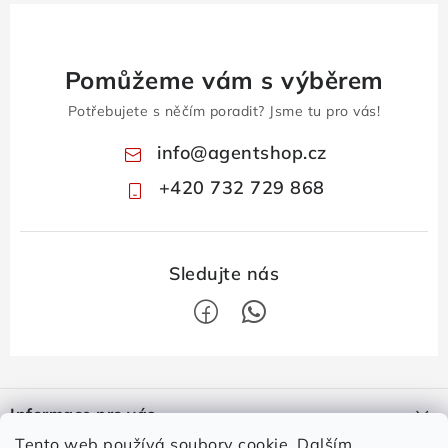
Pomůžeme vám s výběrem
Potřebujete s něčím poradit? Jsme tu pro vás!
info
@
agentshop.cz
+420 732 729 868
Z
á
Informace pro vás
p
Tento web používá soubory cookie. Dalším