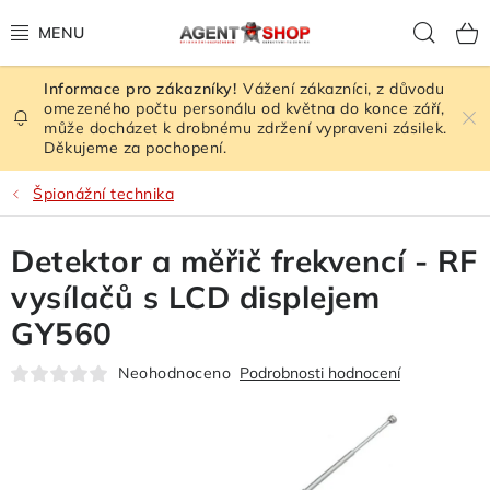
Přejít
Hled
na
obsah
Vážení zákazníci, z důvodu
HODNOCENÍ OBCHODU
omezeného počtu personálu od května do konce září,
může docházet k drobnému zdržení vypraveni zásilek.
Děkujeme za pochopení.
VEŠKERÉ ZBOŽÍ
Špionážní technika
ŠPIONÁŽNÍ TECHNIKA
Detektor a měřič frekvencí - RF
RUŠIČKY SIGNÁLU
vysílačů s LCD displejem
KAMERY - BEZPEČNOST
GY560
Neohodnoceno
Podrobnosti hodnocení
GPS LOKÁTORY
ZESILOVAČE SIGNÁLU