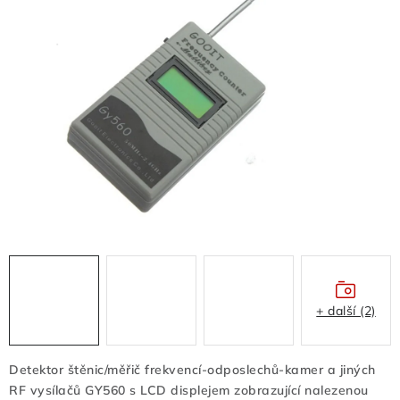
FLASHDISKY A PAMĚTI
REDUKCE - REGULÁTORY
BATERIE - NABÍJEČKY - KABELY
Z REKLAMACÍ- POŠKOZENÉ
OSTATNÍ
VELKOOBCHOD
VŠECHNY POLOŽKY V E-SHOPU
+ další (2)
Kontakty
Jak nakupovat
Obchodní podmínky
Doprava a platba
Poučení o odstoupení od smlouvy
Detektor štěnic/měřič frekvencí-odposlechů-kamer a jiných
Podmínky ochrany osobních údajů
RF vysílačů GY560 s LCD displejem zobrazující nalezenou