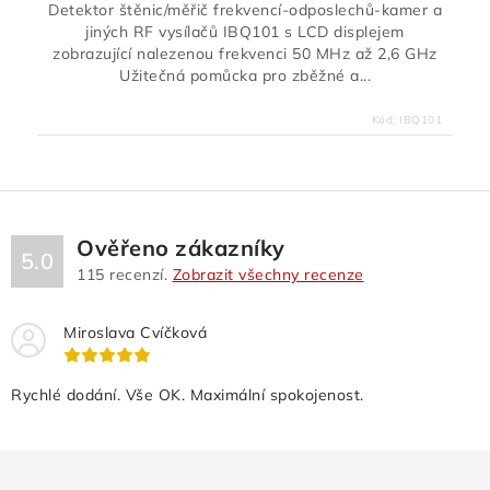
Detektor štěnic/měřič frekvencí-odposlechů-kamer a
jiných RF vysílačů IBQ101 s LCD displejem
zobrazující nalezenou frekvenci 50 MHz až 2,6 GHz
Užitečná pomůcka pro zběžné a...
Kód:
IBQ101
Ověřeno zákazníky
5.0
115
recenzí.
Zobrazit všechny recenze
Miroslava Cvíčková
Rychlé dodání. Vše OK. Maximální spokojenost.