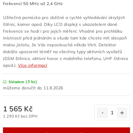
frekvenci
50 MHz až 2,4 GHz
Odstoupení od kupní smlouvy
Obchodní podmínky velkoobchod
Užitečná pomůcka pro zběžné a rychlé vyhledávání skrytých
Nevyzvednuté zboží zaslané na dobírku
štěnic, kamer apod. Díky LCD displeji s ukazatelem dané
frekvence se hodí i pro jejich měření. Vhodné pro prohlídku
Reklamační protokol
Velkoobchod
místnosti před jednáním a všude tam kde chcete mít alespoň
Hodnocení obchodu
malou jistotu, že Vás neposlouchá někdo třetí. Detektor
dokáže upozornit téměř na všechny typy aktivních vysílačů
(GSM štěnice, aktivní hovor z mobilního telefonu, UHF štěnice
apod.).
Více informací
(3 ks)
Skladem
11.8.2026
1 565 Kč
1 293 Kč bez DPH
Měrná cena: