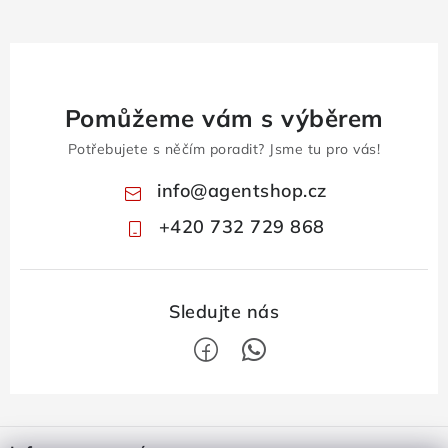
Pomůžeme vám s výběrem
Potřebujete s něčím poradit? Jsme tu pro vás!
info
@
agentshop.cz
+420 732 729 868
Z
á